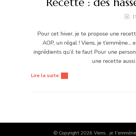
Recette : des has
1
Pour cet hiver, je te propose une recet
AOP, un régal ! Viens, je t’emmène… e
ingrédients qu’il te faut Pour une personn
une recette auss
Lire la suite
© Copyright 2026
Viens... je t'emmène