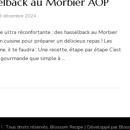
selback au Morbier AOP
9 décembre 2024
te ultra réconfortante : des hasselback au Morbier
n cuisine pour préparer un délicieux repas ! Les
e, il te faudra : Une recette, étape par étape C’est
i gourmande que simple à …
 !
. Tous droits réservés.
Blossom Recipe | Développé par
Blos