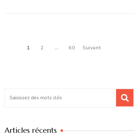
Pagination
des
PAGE
PAGE
PAGE
1
2
…
60
Suivant
publications
Recherche
pour
:
Articles récents