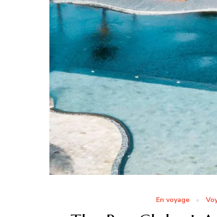
En voyage
Voy