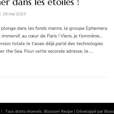
ner dans les étoiles !
18 mai 2023
e plonge dans les fonds marins, le groupe Ephemera
 immersif, au cœur de Paris ! Viens, je t’emmène…
on totale Je t’avais déjà parlé des technologies
r the Sea. Pour cette seconde adresse, le …
 !
. Tous droits réservés.
Blossom Recipe | Développé par
Blos