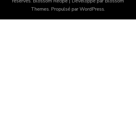
réservés.
Blossom Recipe | Développé par
Blossom
Themes
. Propulsé par
WordPress
.