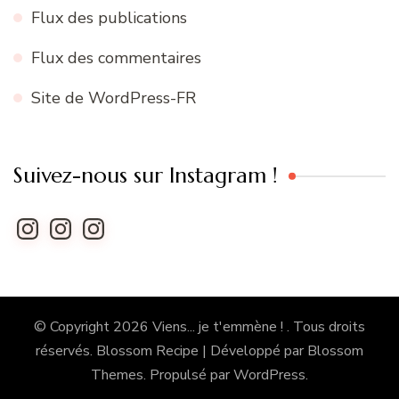
Flux des publications
Flux des commentaires
Site de WordPress-FR
Suivez-nous sur Instagram !
Instagram
Instagram
Instagram
© Copyright 2026
Viens... je t'emmène !
. Tous droits
réservés.
Blossom Recipe | Développé par
Blossom
Themes
. Propulsé par
WordPress
.