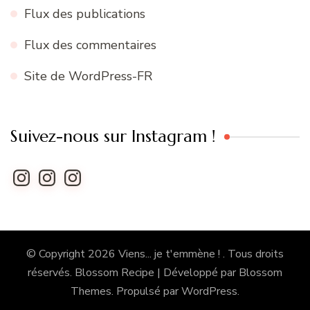
Flux des publications
Flux des commentaires
Site de WordPress-FR
Suivez-nous sur Instagram !
Instagram
Instagram
Instagram
© Copyright 2026
Viens... je t'emmène !
. Tous droits
réservés.
Blossom Recipe | Développé par
Blossom
Themes
. Propulsé par
WordPress
.