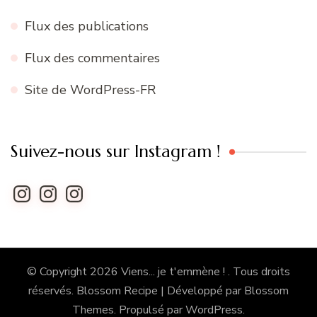
Flux des publications
Flux des commentaires
Site de WordPress-FR
Suivez-nous sur Instagram !
Instagram
Instagram
Instagram
© Copyright 2026
Viens... je t'emmène !
. Tous droits
réservés.
Blossom Recipe | Développé par
Blossom
Themes
. Propulsé par
WordPress
.