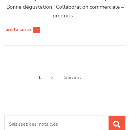
Bonne dégustation ! Collaboration commerciale –
produits …
Lire la suite
Pagination
des
PAGE
PAGE
1
2
Suivant
publications
Recherche
pour