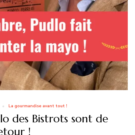
La gourmandise avant tout !
o des Bistrots sont de
etour !