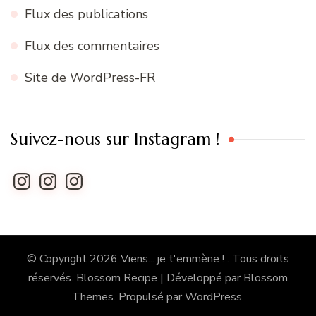
Flux des publications
Flux des commentaires
Site de WordPress-FR
Suivez-nous sur Instagram !
Instagram
Instagram
Instagram
© Copyright 2026
Viens... je t'emmène !
. Tous droits
réservés.
Blossom Recipe | Développé par
Blossom
Themes
. Propulsé par
WordPress
.