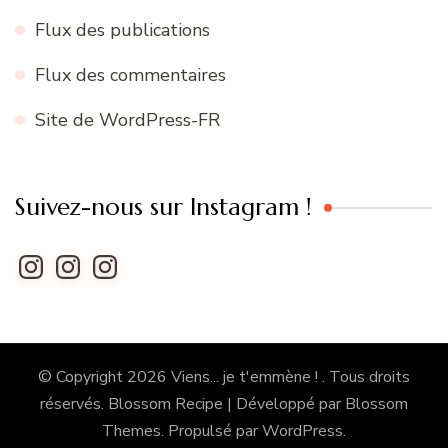
Flux des publications
Flux des commentaires
Site de WordPress-FR
Suivez-nous sur Instagram !
Instagram
Instagram
Instagram
© Copyright 2026
Viens... je t'emmène !
. Tous droits
réservés.
Blossom Recipe | Développé par
Blossom
Themes
. Propulsé par
WordPress
.