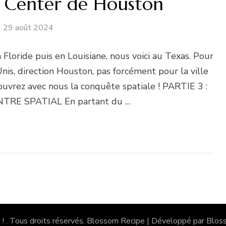
e Center de Houston
29 août 2024
Floride puis en Louisiane, nous voici au Texas. Pour
Unis, direction Houston, pas forcément pour la ville
ouvrez avec nous la conquête spatiale ! PARTIE 3 :
RE SPATIAL En partant du …
 !
. Tous droits réservés.
Blossom Recipe | Développé par
Blos