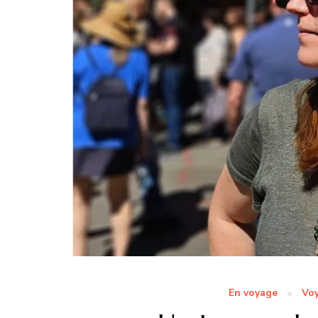
En voyage
Voy