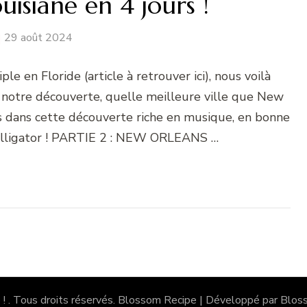
isiane en 4 jours !
29 août 2024
 en Floride (article à retrouver ici), nous voilà
 notre découverte, quelle meilleure ville que New
dans cette découverte riche en musique, en bonne
 alligator ! PARTIE 2 : NEW ORLEANS …
 !
. Tous droits réservés.
Blossom Recipe | Développé par
Blos