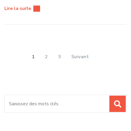
Lire la suite
Pagination
des
PAGE
PAGE
PAGE
1
2
3
Suivant
publications
Recherche
pour
: