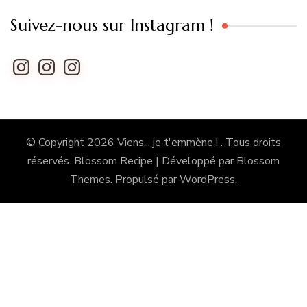
Suivez-nous sur Instagram !
Instagram
Instagram
Instagram
© Copyright 2026
Viens... je t'emmène !
. Tous droits
réservés.
Blossom Recipe | Développé par
Blossom
Themes
. Propulsé par
WordPress
.