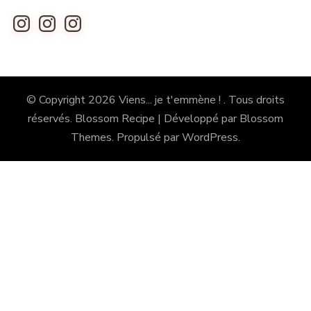
Instagram
Instagram
Instagram
© Copyright 2026
Viens... je t'emmène !
. Tous droits
réservés.
Blossom Recipe | Développé par
Blossom
Themes
. Propulsé par
WordPress
.