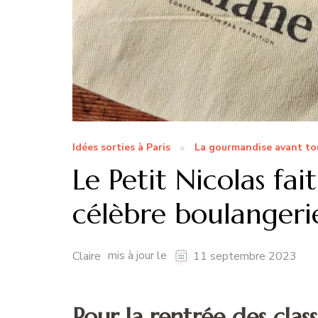
Idées sorties à Paris
La gourmandise avant tou
Le Petit Nicolas fai
célèbre boulangerie
mis à jour le
Claire
11 septembre 2023
Pour la rentrée des class