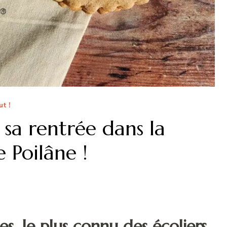
t !
t sa rentrée dans la
 Poilâne !
es, le plus connu des écoliers