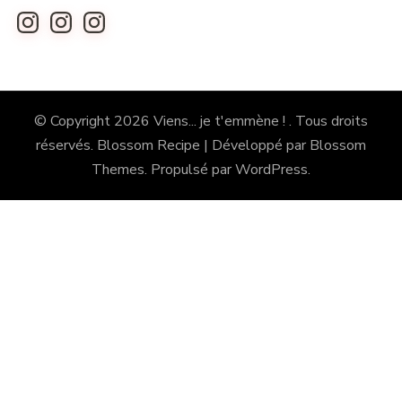
Instagram
Instagram
Instagram
© Copyright 2026
Viens... je t'emmène !
. Tous droits
réservés.
Blossom Recipe | Développé par
Blossom
Themes
. Propulsé par
WordPress
.