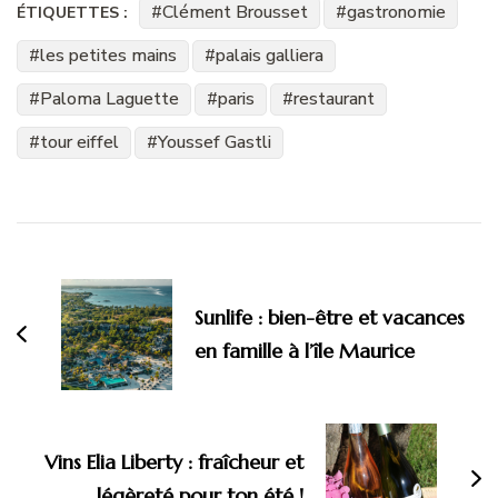
Clément Brousset
gastronomie
ÉTIQUETTES :
les petites mains
palais galliera
Paloma Laguette
paris
restaurant
tour eiffel
Youssef Gastli
Navigation
d'article
Sunlife : bien-être et vacances
en famille à l’île Maurice
Vins Elia Liberty : fraîcheur et
légèreté pour ton été !