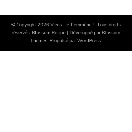
© Copyright 2026
Viens... je t'emmène !
. Tous droits
réservés.
Blossom Recipe | Développé par
Blossom
Themes
. Propulsé par
WordPress
.