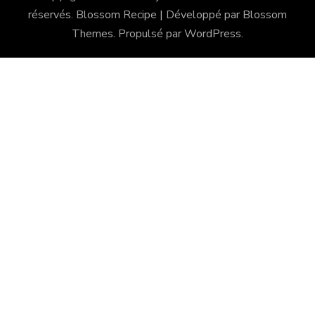
réservés.
Blossom Recipe | Développé par
Blossom
Themes
. Propulsé par
WordPress
.