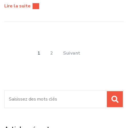
Lire la suite
Pagination
des
PAGE
PAGE
1
2
Suivant
publications
Recherche
pour
: