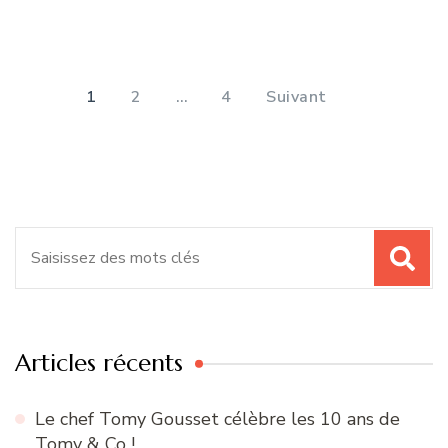
Pagination
des
PAGE
PAGE
PAGE
1
2
…
4
Suivant
publications
Recherche
pour
:
Articles récents
Le chef Tomy Gousset célèbre les 10 ans de
Tomy & Co !