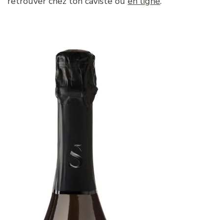
retrouver chez ton caviste ou
en ligne
.