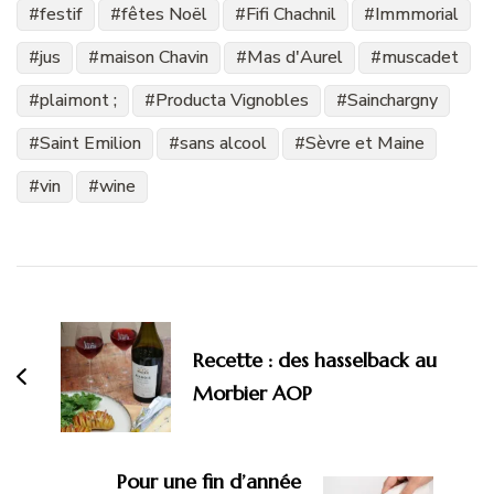
festif
fêtes Noël
Fifi Chachnil
Immmorial
jus
maison Chavin
Mas d'Aurel
muscadet
plaimont ;
Producta Vignobles
Sainchargny
Saint Emilion
sans alcool
Sèvre et Maine
vin
wine
Navigation
d'article
Recette : des hasselback au
Morbier AOP
Pour une fin d’année