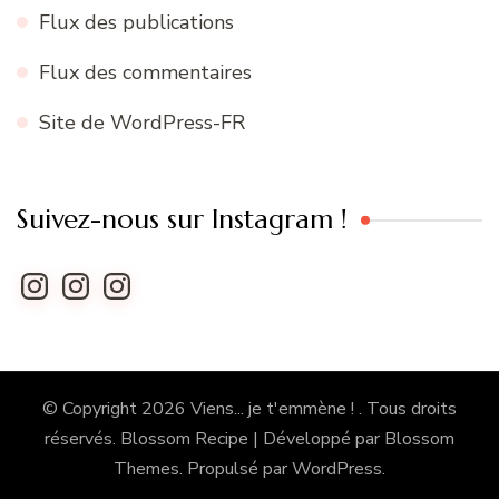
Flux des publications
Flux des commentaires
Site de WordPress-FR
Suivez-nous sur Instagram !
Instagram
Instagram
Instagram
© Copyright 2026
Viens... je t'emmène !
. Tous droits
réservés.
Blossom Recipe | Développé par
Blossom
Themes
. Propulsé par
WordPress
.