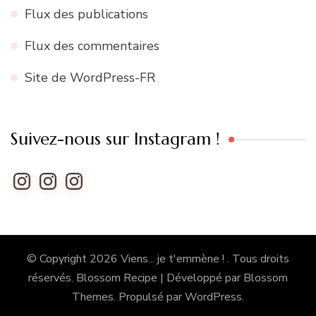
Flux des publications
Flux des commentaires
Site de WordPress-FR
Suivez-nous sur Instagram !
Instagram
Instagram
Instagram
© Copyright 2026
Viens... je t'emmène !
. Tous droits
réservés.
Blossom Recipe | Développé par
Blossom
Themes
. Propulsé par
WordPress
.