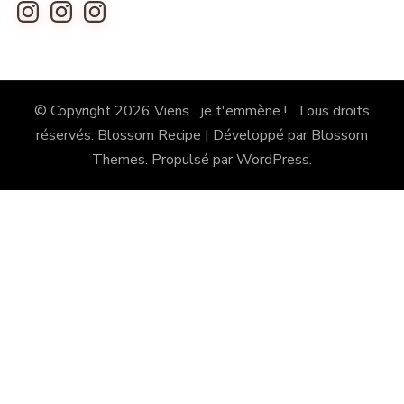
Instagram
Instagram
Instagram
© Copyright 2026
Viens... je t'emmène !
. Tous droits
réservés.
Blossom Recipe | Développé par
Blossom
Themes
. Propulsé par
WordPress
.