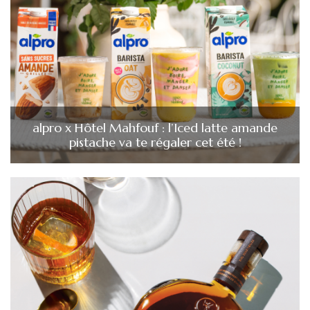
alpro x Hôtel Mahfouf : l’Iced latte amande
pistache va te régaler cet été !