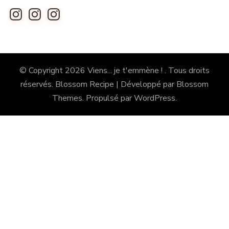
Instagram
Instagram
Instagram
© Copyright 2026
Viens... je t'emmène !
. Tous droits
réservés.
Blossom Recipe | Développé par
Blossom
Themes
. Propulsé par
WordPress
.