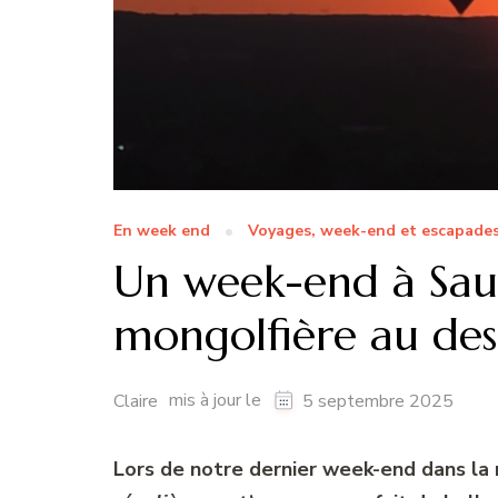
En week end
Voyages, week-end et escapade
Un week-end à Sau
mongolfière au dess
mis à jour le
Claire
5 septembre 2025
Lors de notre dernier week-end dans la