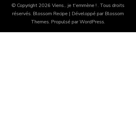
© Copyright 2026
Viens... je t'emmène !
. Tous droits
réservés.
Blossom Recipe | Développé par
Blossom
Themes
. Propulsé par
WordPress
.