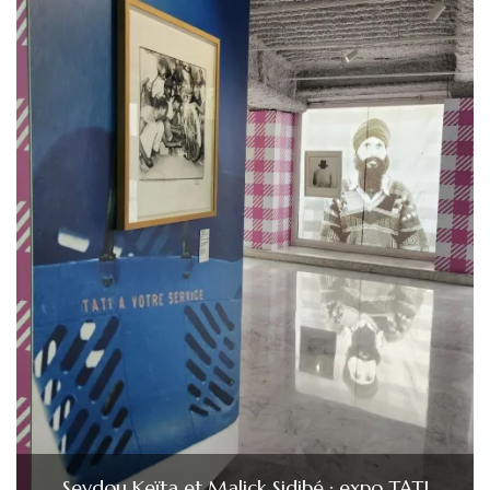
Seydou Keïta et Malick Sidibé : expo TATI