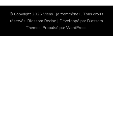
© Copyright 2026
Viens... je t'emmène !
. Tous droits
réservés.
Blossom Recipe | Développé par
Blossom
Themes
. Propulsé par
WordPress
.