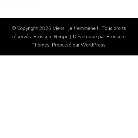
© Copyright 2026
Viens... je t'emmène !
. Tous droits
réservés.
Blossom Recipe | Développé par
Blossom
Themes
. Propulsé par
WordPress
.