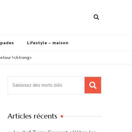
apades
Lifestyle – maison
etour !</strong>
Recherche
pour
:
Articles récents