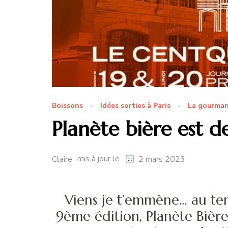
Boissons
Idées sorties à Paris
La gourman
Planète bière est d
mis à jour le
Claire
2 mars 2023
Viens je t’emmène… au tem
9ème édition, Planète Bièr