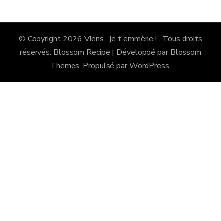
© Copyright 2026
Viens... je t'emmène !
. Tous droits
réservés.
Blossom Recipe | Développé par
Blossom
Themes
. Propulsé par
WordPress
.