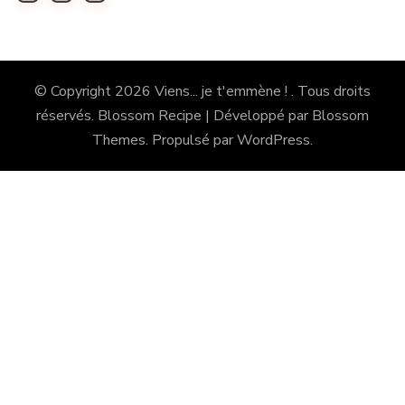
© Copyright 2026
Viens... je t'emmène !
. Tous droits
réservés.
Blossom Recipe | Développé par
Blossom
Themes
. Propulsé par
WordPress
.