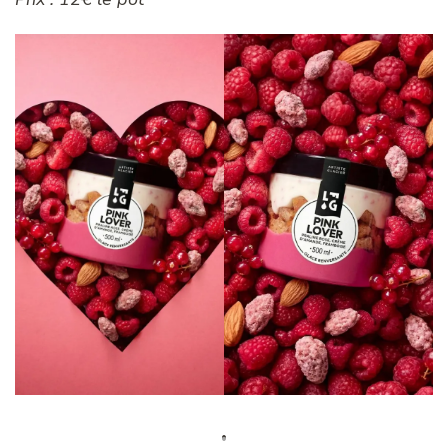
la douceur de la vanille de Madagascar aux éclats
de pralines roses, le tout relevé par un sorbet
plein fruit framboise-groseille intense et une
crème d’amande onctueuse. C’est le dessert idéal
à partager à la petite cuillère, pour faire fondre ta
moitié lors d’une soirée cocooning réussie.
Prix : 12€ le pot