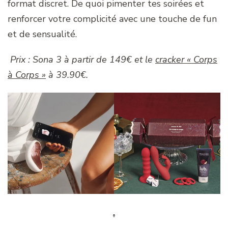
3, il permet de prendre le contrôle du jouet de
ton partenaire en temps réel. Le tout via une
application, où que vous soyez l’un comme l’autre.
Et pour une surprise complète, tu peux opter
pour le cracker « Corps à Corps » de
Passage du
Désir
. A l’intérieur : 5 accessoires coquins dans un
format discret. De quoi pimenter tes soirées et
renforcer votre complicité avec une touche de fun
et de sensualité.
Prix : Sona 3 à partir de 149€ et le
cracker « Corps
à Corps »
à 39.90€.