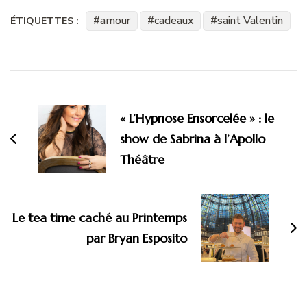
tout !"
20 idées gourmandes pour la
Saint-Valentin !
6 février 2022
Dans "Au pays de la
gourmandise"
amour
cadeaux
saint Valentin
ÉTIQUETTES :
Navigation
d'article
« L’Hypnose Ensorcelée » : le
show de Sabrina à l’Apollo
Théâtre