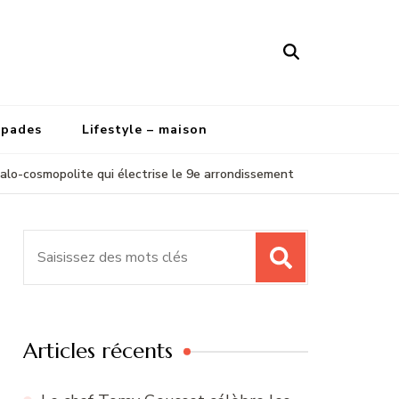
apades
Lifestyle – maison
talo-cosmopolite qui électrise le 9e arrondissement
Recherche
pour
:
Articles récents