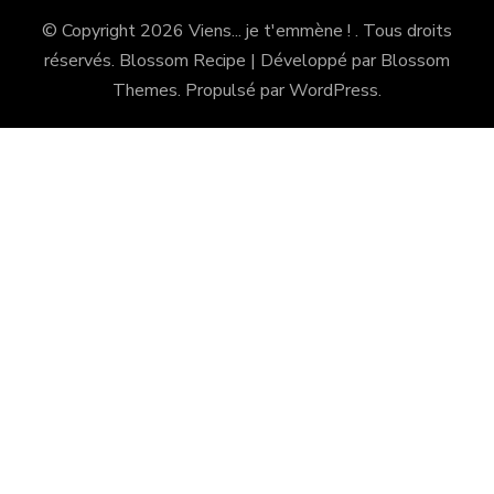
© Copyright 2026
Viens... je t'emmène !
. Tous droits
réservés.
Blossom Recipe | Développé par
Blossom
Themes
. Propulsé par
WordPress
.