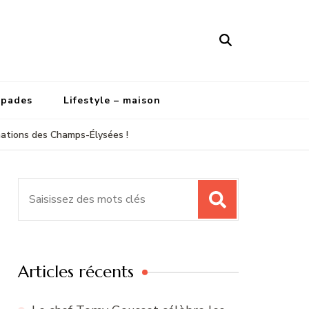
apades
Lifestyle – maison
inations des Champs-Élysées !
Recherche
pour
:
Articles récents