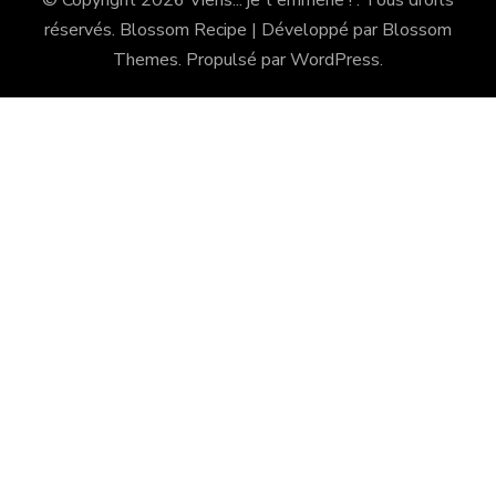
© Copyright 2026
Viens... je t'emmène !
. Tous droits
réservés.
Blossom Recipe | Développé par
Blossom
Themes
. Propulsé par
WordPress
.