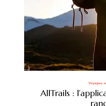
Voyages, 
AllTrails : l’appl
ran