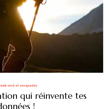
week-end et escapades
ication qui réinvente tes
données !