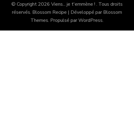
© Copyright 2026
Viens... je t'emmène !
. Tous droits
réservés.
Blossom Recipe | Développé par
Blossom
Themes
. Propulsé par
WordPress
.