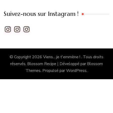
Suivez-nous sur Instagram !
Instagram
Instagram
Instagram
© Copyright 2026
Viens... je t'emmène !
. Tous droits
réservés.
Blossom Recipe | Développé par
Blossom
Themes
. Propulsé par
WordPress
.