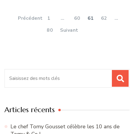
Pagination
des
PAGE
PAGE
PAGE
PAGE
Précédent
1
…
60
61
62
…
publications
PAGE
80
Suivant
Recherche
pour
:
Articles récents
Le chef Tomy Gousset célèbre les 10 ans de
Tomy & Co !