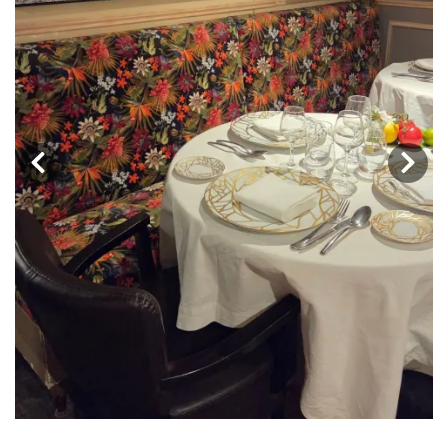
‹
›
Le chef Tomy Gousset célèbre