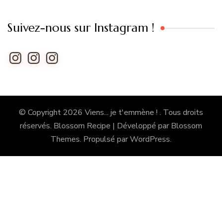
Suivez-nous sur Instagram !
Instagram
Instagram
Instagram
© Copyright 2026
Viens... je t'emmène !
. Tous droits
réservés.
Blossom Recipe | Développé par
Blossom
Themes
. Propulsé par
WordPress
.