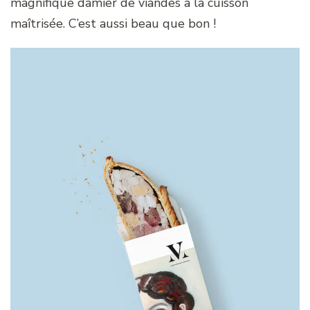
magnifique damier de viandes à la cuisson
maîtrisée. C’est aussi beau que bon !