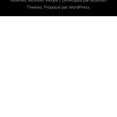
réservés.
Blossom Recipe | Développé par
Blossom
Themes
. Propulsé par
WordPress
.