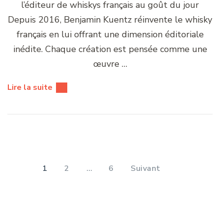
l’éditeur de whiskys français au goût du jour
Depuis 2016, Benjamin Kuentz réinvente le whisky
français en lui offrant une dimension éditoriale
inédite. Chaque création est pensée comme une
œuvre …
Lire la suite
Pagination
des
PAGE
PAGE
PAGE
1
2
…
6
Suivant
publications